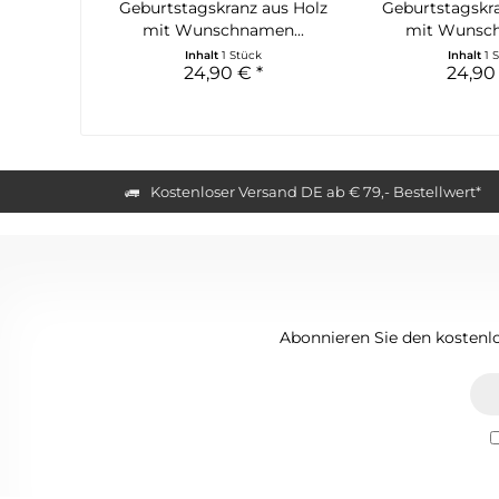
Geburtstagskranz aus Holz
Geburtstagskra
mit Wunschnamen...
mit Wunsch
Inhalt
1 Stück
Inhalt
1 
24,90 € *
24,90
Kostenloser Versand DE ab € 79,- Bestellwert*
Abonnieren Sie den kostenl