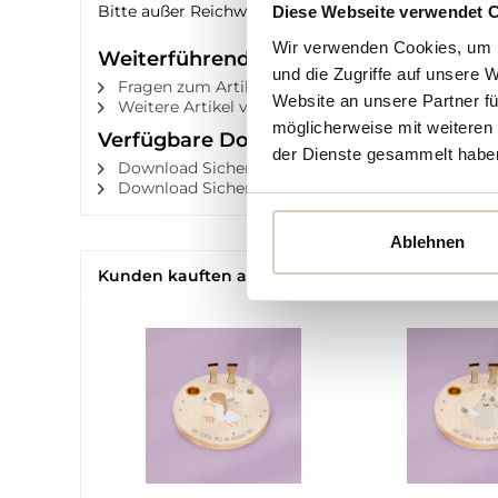
Bitte außer Reichweite kleiner Kinder aufbewahr
Diese Webseite verwendet 
Wir verwenden Cookies, um I
Weiterführende Links zu "Personalisi
und die Zugriffe auf unsere 
Fragen zum Artikel?
Website an unsere Partner fü
Weitere Artikel von Blimmel Blammel
möglicherweise mit weiteren
Verfügbare Downloads:
der Dienste gesammelt habe
Download Sicherheitsdatenblatt nach GPSR
Download Sicherheitsdatenblatt nach GPSR
Ablehnen
Kunden kauften auch
Kunden haben sich eb