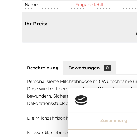
Name
Eingabe fehlt
Ihr Preis:
Beschreibung
Bewertungen
0
Personalisierte Milchzahndose mit Wunschname und 
Dose wird mit dem individuellen Wunschname deines
bewundern. Sichere die kostbaren Erinnerungen an d
Dekorationsstück dient. Ein ideales Geschenk zur Ge
Die Milchzahnbox hat eine Größe von ca. 20 x 14 c
Zustimmung
Ist zwar klar, aber der Sicherheit halber: Die Milch