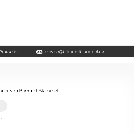
e Produkte
service@blimmelblammel.de
n mehr von Blimmel Blammel.
n.