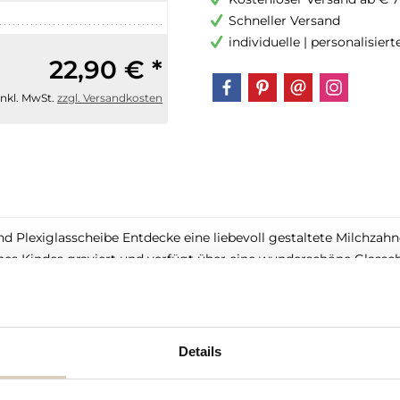
Schneller Versand
individuelle | personalisier
22,90 € *
inkl. MwSt.
zzgl. Versandkosten
Plexiglasscheibe Entdecke eine liebevoll gestaltete Milchzahndo
 Kindes graviert und verfügt über eine wunderschöne Glasschei
ie ersten Milchzähne deines Lieblings in dieser hochwertigen D
burt, Taufe oder dem ersten Geburtstag. Hol dir jetzt deine per
m. Die Löcher für die Zähne sind ca. 12 mm tief. Die Box wird 
Details
zahndose ist kein Spielzeug, sondern ein Dekorationsartikel.