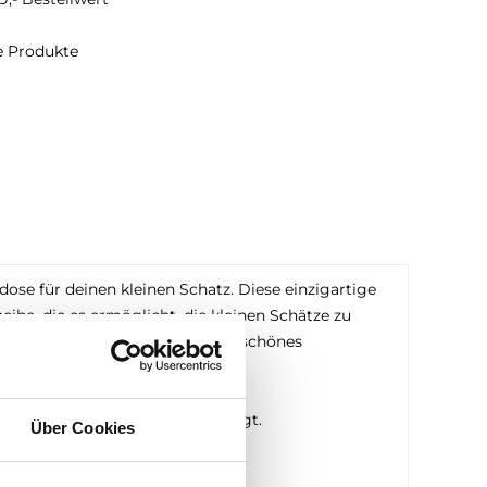
te Produkte
se für deinen kleinen Schatz. Diese einzigartige
be, die es ermöglicht, die kleinen Schätze zu
ose, die gleichzeitig als wunderschönes
sonalisierte Milchzahndose!
mit Deinem Wunschname angefertigt.
Über Cookies