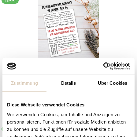
TIPP!
Designer Rub-On Sticker Aufkleber randlos DIN...
Zustimmung
Details
Über Cookies
Inhalt
1 Stück
ab 9,90 € *
Merken
Diese Webseite verwendet Cookies
Wir verwenden Cookies, um Inhalte und Anzeigen zu
personalisieren, Funktionen für soziale Medien anbieten
TIPP!
zu können und die Zugriffe auf unsere Website zu
analysieren. Außerdem geben wir Informationen zu Ihrer