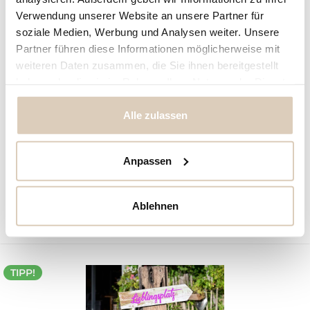
Verwendung unserer Website an unsere Partner für
soziale Medien, Werbung und Analysen weiter. Unsere
Partner führen diese Informationen möglicherweise mit
weiteren Daten zusammen, die Sie ihnen bereitgestellt
haben oder die sie im Rahmen Ihrer Nutzung der Dienste
gesammelt haben.
Alle zulassen
Designer Dekoschild Vintage aus Alu Dibond mit...
Anpassen
Inhalt
1 Stück
ab 24,50 € *
Ablehnen
Merken
TIPP!