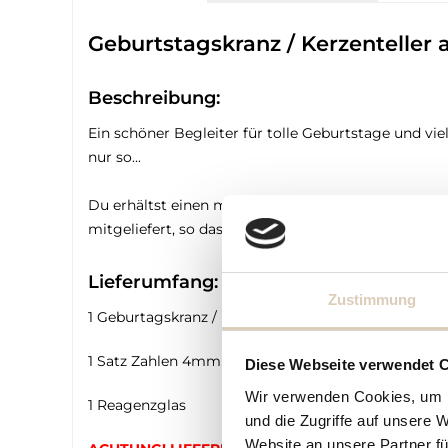
Geburtstagskranz / Kerzenteller
Beschreibung:
Ein schöner Begleiter für tolle Geburtstage und vie
nur so...
Du erhältst einen mit Deinem Wunschnamen personal
mitgeliefert, so dass die Zahlen von 1 bis 19 dargs
Lieferumfang:
Zustimmung
1 Geburtagskranz / Kerzenteller mit Personalisier
1 Satz Zahlen 4mm
Diese Webseite verwendet 
Wir verwenden Cookies, um I
1 Reagenzglas
und die Zugriffe auf unsere 
Website an unsere Partner fü