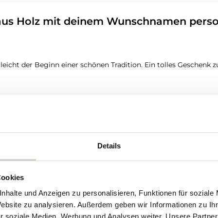
 aus Holz mit deinem Wunschnamen persona
lleicht der Beginn einer schönen Tradition. Ein tolles Geschenk 
isiert Geburtstagskranz inkl. einer Kerzentülle und einem Zahl
tellt werden können. Das Reagenzglas ist ebenfalls im Lieferumfa
Details
ung - Ein Wunschname max. 10 Zeichen
Cookies
nhalte und Anzeigen zu personalisieren, Funktionen für soziale
Website zu analysieren. Außerdem geben wir Informationen zu I
r soziale Medien, Werbung und Analysen weiter. Unsere Partner