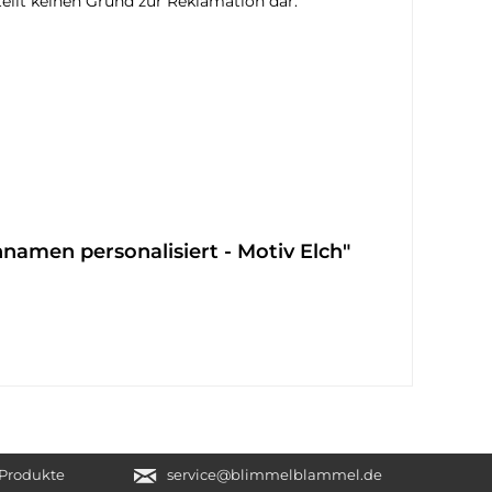
ellt keinen Grund zur Reklamation dar.
namen personalisiert - Motiv Elch"
e Produkte
service@blimmelblammel.de