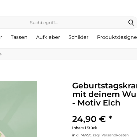
r
Tassen
Aufkleber
Schilder
Produktdesigne
e
Geburtstagskran
mit deinem Wun
- Motiv Elch
24,90 € *
Inhalt:
1 Stück
inkl. MwSt.
zzgl. Versandkosten