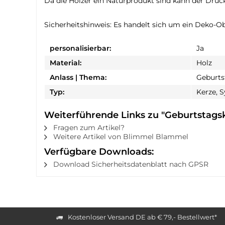
Da die Hölzer ein Naturprodukt sind kann der Druck
Sicherheitshinweis: Es handelt sich um ein Deko-Ob
personalisierbar:
Ja
Material:
Holz
Anlass | Thema:
Geburtst
Typ:
Kerze, 
Weiterführende Links zu "Geburtstagsk
Fragen zum Artikel?
Weitere Artikel von Blimmel Blammel
Verfügbare Downloads:
Download Sicherheitsdatenblatt nach GPSR
Kostenloser Versand DE ab € 79,- Bestellwert*