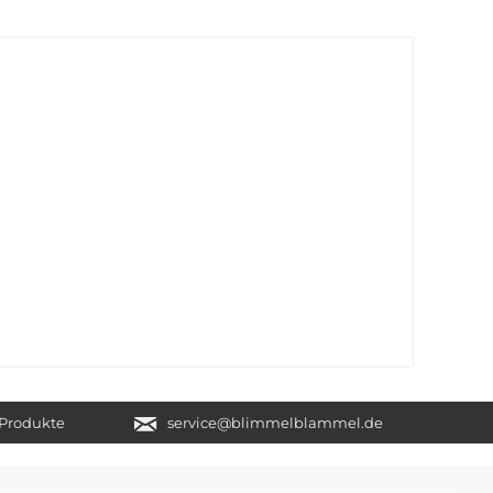
e Produkte
service@blimmelblammel.de