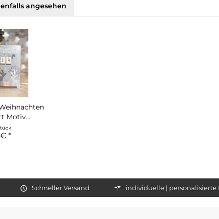
enfalls angesehen
 Weihnachten
t Motiv...
Stück
 € *
Schneller Versand
individuelle | personalisiert