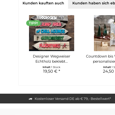
Kunden kauften auch
Kunden haben sich eb
TIPP!
Designer Wegweiser
Countdown bis
Echtholz beklebt...
personalisier
Inhalt
1 Stück
Inhalt
1 
19,50 € *
24,50
Kostenloser Versand DE ab € 79,- Bestellwert*