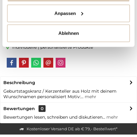
Artikel-Nr.:
NOB3007
Anpassen
Vorteile
Kostenloser Versand ab € 79,- Bestellwert
Ablehnen
Schneller Versand
individuelle | personalisierte Produkte
Beschreibung
Geburtstagskranz / Kerzenteller aus Holz mit deinem
Wunschnamen personalisiert Motiv:...
mehr
Bewertungen
0
Bewertungen lesen, schreiben und diskutieren...
mehr
Kostenloser Versand DE ab € 79,- Bestellwert*