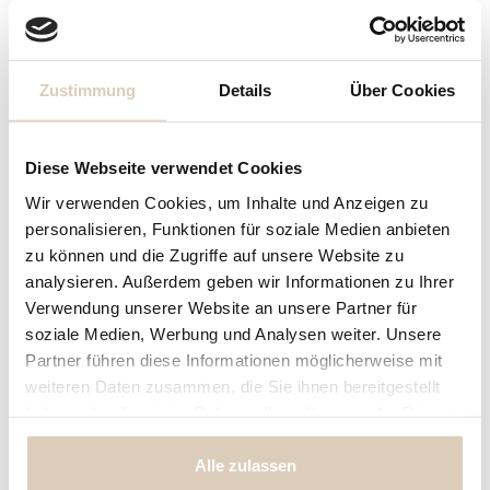
Name
Eingabe fehlt
Maximum Zeichen = 15, Rest =
15
Zustimmung
Details
Über Cookies
Preisberechnung
Diese Webseite verwendet Cookies
Name
Eingabe fehlt
Wir verwenden Cookies, um Inhalte und Anzeigen zu
personalisieren, Funktionen für soziale Medien anbieten
zu können und die Zugriffe auf unsere Website zu
24,90 € *
Ihr Preis:
analysieren. Außerdem geben wir Informationen zu Ihrer
Verwendung unserer Website an unsere Partner für
inkl. MwSt.
zzgl. Versandkosten
soziale Medien, Werbung und Analysen weiter. Unsere
Partner führen diese Informationen möglicherweise mit
weiteren Daten zusammen, die Sie ihnen bereitgestellt
In den Warenkorb
haben oder die sie im Rahmen Ihrer Nutzung der Dienste
Konfiguration ist unvollständig - bitte prüfen!
gesammelt haben.
Alle zulassen
Fragen zum Artikel?
Merken