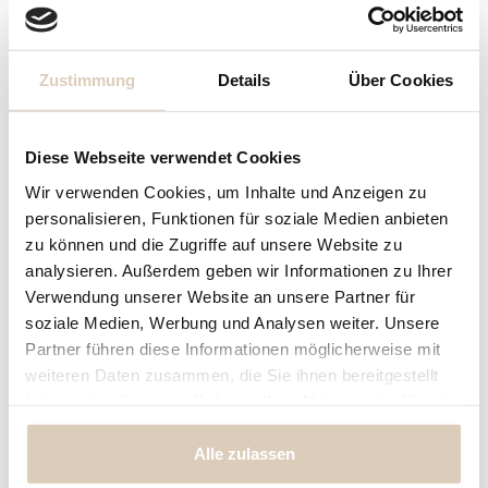
Din A5 (=2x Din A6) = 9,40€
Din A4 (=4x Din A6) =15,90€
Zustimmung
Details
Über Cookies
Preisberechnung
Diese Webseite verwendet Cookies
Bogen
nicht gewählt
Wir verwenden Cookies, um Inhalte und Anzeigen zu
personalisieren, Funktionen für soziale Medien anbieten
zu können und die Zugriffe auf unsere Website zu
4,90 € *
Ihr Preis:
analysieren. Außerdem geben wir Informationen zu Ihrer
inkl. MwSt.
zzgl. Versandkosten
Verwendung unserer Website an unsere Partner für
soziale Medien, Werbung und Analysen weiter. Unsere
Partner führen diese Informationen möglicherweise mit
In den Warenkorb
weiteren Daten zusammen, die Sie ihnen bereitgestellt
haben oder die sie im Rahmen Ihrer Nutzung der Dienste
Konfiguration ist unvollständig - bitte prüfen!
gesammelt haben.
Alle zulassen
Fragen zum Artikel?
Merken