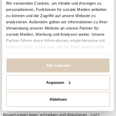
In den
Warenkorb
Wir verwenden Cookies, um Inhalte und Anzeigen zu
personalisieren, Funktionen für soziale Medien anbieten
Fragen zum Artikel?
Merken
zu können und die Zugriffe auf unsere Website zu
analysieren. Außerdem geben wir Informationen zu Ihrer
Artikel-Nr.:
BB10527
Verwendung unserer Website an unsere Partner für
soziale Medien, Werbung und Analysen weiter. Unsere
Vorteile
Partner führen diese Informationen möglicherweise mit
Kostenloser Versand ab € 79,- Bestellwert
weiteren Daten zusammen, die Sie ihnen bereitgestellt
Schneller Versand
haben oder die sie im Rahmen Ihrer Nutzung der Dienste
individuelle | personalisierte Produkte
gesammelt haben.
Alle zulassen
Anpassen
Beschreibung
randlose Rub-on Sticker zur Dekoration von Raysin, Gips,
Beton, Keraflott, Glas Verschönere...
mehr
Ablehnen
Bewertungen
0
Bewertungen lesen, schreiben und diskutieren...
mehr