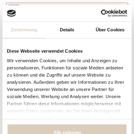
1.
Name
Name
Zustimmung
Details
Über Cookies
Eingabe fehlt
Maximum Zeichen = 15, Rest =
15
Diese Webseite verwendet Cookies
Wir verwenden Cookies, um Inhalte und Anzeigen zu
Preisberechnung
personalisieren, Funktionen für soziale Medien anbieten
Name
zu können und die Zugriffe auf unsere Website zu
Eingabe fehlt
analysieren. Außerdem geben wir Informationen zu Ihrer
Verwendung unserer Website an unsere Partner für
39,90 € *
Ihr Preis:
soziale Medien, Werbung und Analysen weiter. Unsere
Partner führen diese Informationen möglicherweise mit
inkl. MwSt.
zzgl. Versandkosten
weiteren Daten zusammen, die Sie ihnen bereitgestellt
haben oder die sie im Rahmen Ihrer Nutzung der Dienste
gesammelt haben.
Fragen zum Artikel?
Merken
Alle zulassen