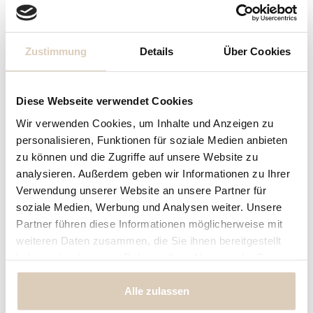
Din A5 (=2x Din A6) = 9,40€
Din A4 (=4x Din A6) =15,90€
Zustimmung
Details
Über Cookies
Preisberechnung
Diese Webseite verwendet Cookies
Bogen
nicht gewählt
Wir verwenden Cookies, um Inhalte und Anzeigen zu
personalisieren, Funktionen für soziale Medien anbieten
zu können und die Zugriffe auf unsere Website zu
4,90 € *
Ihr Preis:
analysieren. Außerdem geben wir Informationen zu Ihrer
inkl. MwSt.
zzgl. Versandkosten
Verwendung unserer Website an unsere Partner für
soziale Medien, Werbung und Analysen weiter. Unsere
Partner führen diese Informationen möglicherweise mit
In den Warenkorb
weiteren Daten zusammen, die Sie ihnen bereitgestellt
haben oder die sie im Rahmen Ihrer Nutzung der Dienste
Konfiguration ist unvollständig - bitte prüfen!
gesammelt haben.
Alle zulassen
Fragen zum Artikel?
Merken