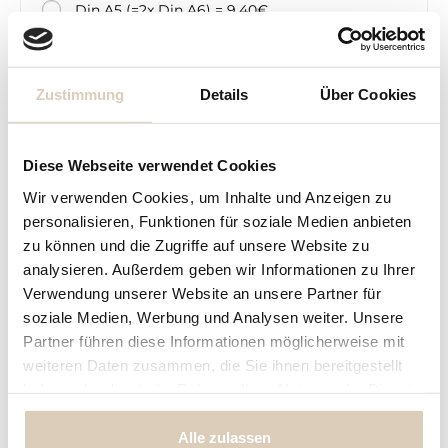
Din A5 (=2x Din A6) = 9,40€
Din A4 (=4x Din A6) =15,90€
Zustimmung
Details
Über Cookies
Preisberechnung
Bogen
Diese Webseite verwendet Cookies
nicht gewählt
Wir verwenden Cookies, um Inhalte und Anzeigen zu
personalisieren, Funktionen für soziale Medien anbieten
4,90 € *
Ihr Preis:
zu können und die Zugriffe auf unsere Website zu
inkl. MwSt.
zzgl. Versandkosten
analysieren. Außerdem geben wir Informationen zu Ihrer
Verwendung unserer Website an unsere Partner für
soziale Medien, Werbung und Analysen weiter. Unsere
In den Warenkorb
Partner führen diese Informationen möglicherweise mit
weiteren Daten zusammen, die Sie ihnen bereitgestellt
Konfiguration ist unvollständig - bitte prüfen!
haben oder die sie im Rahmen Ihrer Nutzung der Dienste
gesammelt haben.
Fragen zum Artikel?
Merken
Alle zulassen