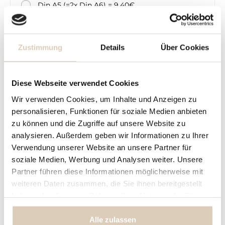
Din A5 (=2x Din A6) = 9,40€
Din A4 (=4x Din A6) =15,90€
Zustimmung
Details
Über Cookies
Preisberechnung
Bogen
Diese Webseite verwendet Cookies
nicht gewählt
Wir verwenden Cookies, um Inhalte und Anzeigen zu
personalisieren, Funktionen für soziale Medien anbieten
4,90 € *
Ihr Preis:
zu können und die Zugriffe auf unsere Website zu
inkl. MwSt.
zzgl. Versandkosten
analysieren. Außerdem geben wir Informationen zu Ihrer
Verwendung unserer Website an unsere Partner für
soziale Medien, Werbung und Analysen weiter. Unsere
In den Warenkorb
Partner führen diese Informationen möglicherweise mit
weiteren Daten zusammen, die Sie ihnen bereitgestellt
Konfiguration ist unvollständig - bitte prüfen!
haben oder die sie im Rahmen Ihrer Nutzung der Dienste
gesammelt haben.
Fragen zum Artikel?
Merken
Alle zulassen